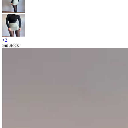
+
2
Sin stock