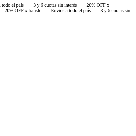
 todo el país
3 y 6 cuotas sin interés
20% OFF x
20% OFF x transfe
Envios a todo el país
3 y 6 cuotas sin