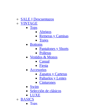
SALE || Descuentazos
VINTAGE
Tops
Abrigos
Remeras y Camisas
Trajes
Bottoms
Pantalones y Shorts
Polleras
Vestidos & Monos
Casual
Fiesta
Accesorios
Zapatos y Carteras
Pañuelos y Lentes
Cinturones
Swim
Selección de clásicos
LUXE
BASICS
Tops